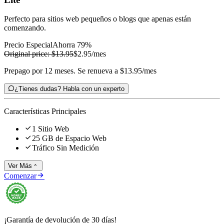
Perfecto para sitios web pequeños o blogs que apenas están
comenzando.
Precio Especial
Ahorra 79%
Original price:
$13.95
$2.95
/mes
Prepago por 12 meses. Se renueva a $13.95/mes

¿Tienes dudas? Habla con un experto
Características Principales

1 Sitio Web

25 GB de Espacio Web

Tráfico Sin Medición
Ver Más


Comenzar
¡Garantía de devolución de 30 días!