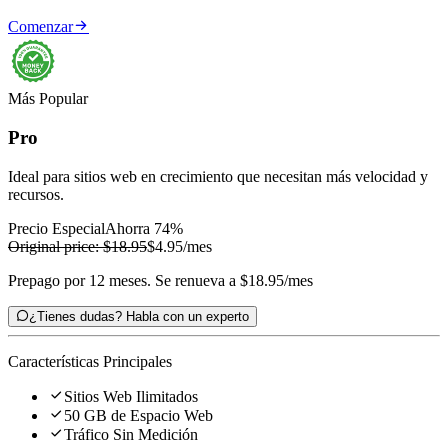

Comenzar
Más Popular
Pro
Ideal para sitios web en crecimiento que necesitan más velocidad y
recursos.
Precio Especial
Ahorra 74%
Original price:
$18.95
$4.95
/mes
Prepago por 12 meses. Se renueva a $18.95/mes

¿Tienes dudas? Habla con un experto
Características Principales

Sitios Web Ilimitados

50 GB de Espacio Web

Tráfico Sin Medición