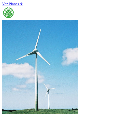

Ver Planes