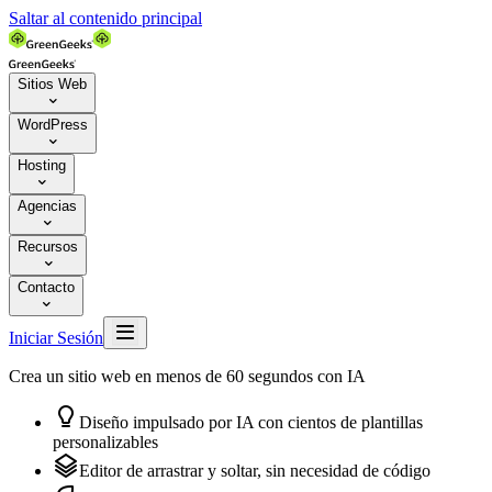
Saltar al contenido principal
Sitios Web

WordPress

Hosting

Agencias

Recursos

Contacto


Iniciar Sesión
Crea un sitio web en menos de 60 segundos con IA

Diseño impulsado por IA con cientos de plantillas
personalizables

Editor de arrastrar y soltar, sin necesidad de código