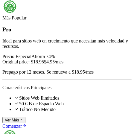
Más Popular
Pro
Ideal para sitios web en crecimiento que necesitan más velocidad y
recursos.
Precio Especial
Ahorra 74%
Original price:
$18.95
$4.95
/mes
Prepago por 12 meses. Se renueva a $18.95/mes
Características Principales

Sitios Web Ilimitados

50 GB de Espacio Web

Tráfico No Medido
Ver Más


Comenzar