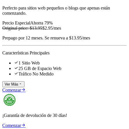
Perfecto para sitios web pequeños o blogs que apenas están
comenzando.
Precio Especial
Ahorra 79%
Original price:
$13.95
$2.95
/mes
Prepago por 12 meses. Se renueva a $13.95/mes
Características Principales

1 Sitio Web

25 GB de Espacio Web

Tráfico No Medido
Ver Más


Comenzar
¡Garantía de devolución de 30 días!

Comenzar